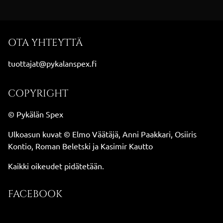
OTA YHTEYTTÄ
tuottajat@pykalanspex.fi
COPYRIGHT
© Pykälän Spex
Ulkoasun kuvat © Elmo Väätäjä, Anni Paakkari, Osiiris
Kontio, Roman Beletski ja Kasimir Kautto
Kaikki oikeudet pidätetään.
FACEBOOK