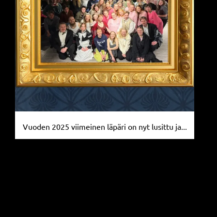
Vuoden 2025 viimeinen läpäri on nyt lusittu ja...