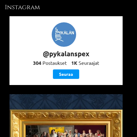
Instagram
@pykalanspex
304
Postaukset
1K
Seuraajat
Seuraa