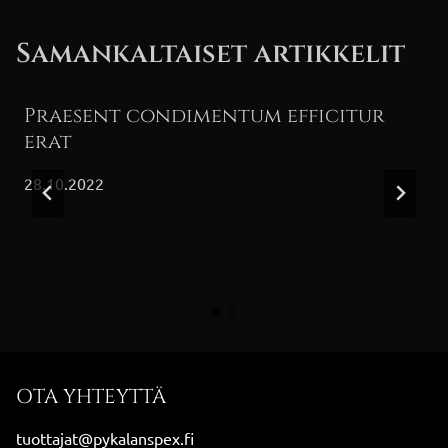
Samankaltaiset artikkelit
Praesent condimentum efficitur
erat
28.10.2022
OTA YHTEYTTÄ
tuottajat@pykalanspex.fi