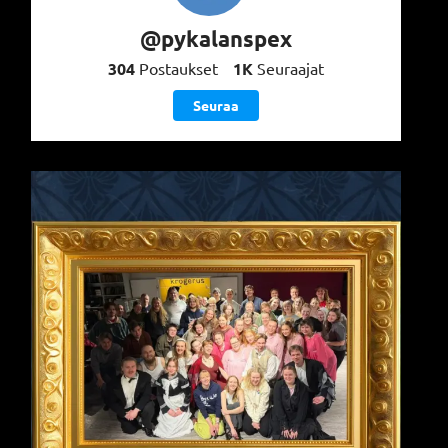
@pykalanspex
304
Postaukset
1K
Seuraajat
Seuraa