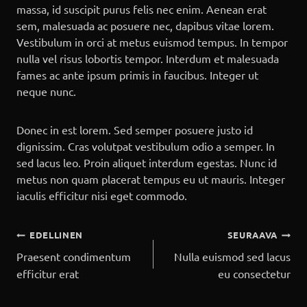
massa, id suscipit purus felis nec enim. Aenean erat
sem, malesuada ac posuere nec, dapibus vitae lorem.
Vestibulum in orci at metus euismod tempus. In tempor
nulla vel risus lobortis tempor. Interdum et malesuada
fames ac ante ipsum primis in faucibus. Integer ut
neque nunc.
Donec in est lorem. Sed semper posuere justo id
dignissim. Cras volutpat vestibulum odio a semper. In
sed lacus leo. Proin aliquet interdum egestas. Nunc id
metus non quam placerat tempus eu ut mauris. Integer
iaculis efficitur nisi eget commodo.
Artikkelien
EDELLINEN
SEURAAVA
selaus
Praesent condimentum
Nulla euismod sed lacus
efficitur erat
eu consectetur