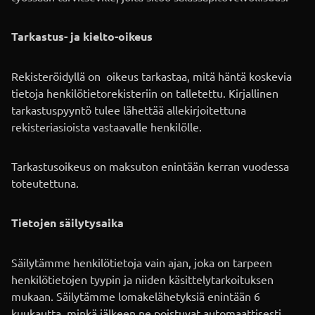
Tarkastus- ja kielto-oikeus
Rekisteröidyllä on oikeus tarkastaa, mitä häntä koskevia
tietoja henkilötietorekisteriin on talletettu. Kirjallinen
tarkastuspyyntö tulee lähettää allekirjoitettuna
rekisteriasioista vastaavalle henkilölle.
Tarkastusoikeus on maksuton enintään kerran vuodessa
toteutettuna.
Tietojen säilytysaika
Säilytämme henkilötietoja vain ajan, joka on tarpeen
henkilötietojen tyypin ja niiden käsittelytarkoituksen
mukaan. Säilytämme lomakelähetyksiä enintään 6
kuukautta, minkä jälkeen ne poistuvat automaattisesti