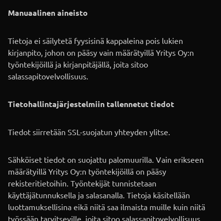
Manuaalinen aineisto
Tietoja ei säilytetä fyysisinä kappaleina pois lukien
kirjanpito, johon on pääsy vain määrätyillä Yritys Oy:n
työntekijöillä ja kirjanpitäjällä, joita sitoo
salassapitovelvollisuus.
Tietohallintajärjestelmiin tallennetut tiedot
Tiedot siirretään SSL-suojatun yhteyden ylitse.
Sähköiset tiedot on suojattu palomuurilla. Vain erikseen
määrätyillä Yritys Oy:n työntekijöillä on pääsy
rekisteritietoihin. Työntekijät tunnistetaan
käyttäjätunnuksella ja salasanalla. Tietoja käsitellään
luottamuksellisina eikä niitä saa ilmaista muille kuin niitä
työssään tarvitseville, joita sitoo salassapitovelvollisuus.