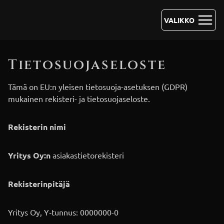
Siirry
sisältöön
VALIKKO
Tietosuojaseloste
Tämä on EU:n yleisen tietosuoja-asetuksen (GDPR)
mukainen rekisteri- ja tietosuojaseloste.
Rekisterin nimi
Yritys Oy:n
asiakastietorekisteri
Rekisterinpitäjä
Yritys Oy, Y‑tunnus: 0000000-0