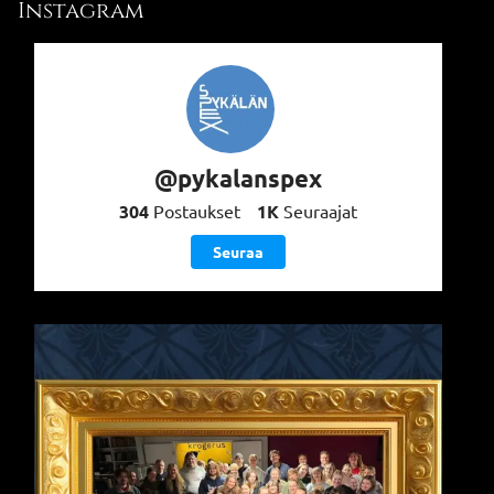
Instagram
@pykalanspex
304
Postaukset
1K
Seuraajat
Seuraa