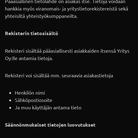
Pääasiallinen tietolähde on asiakas itse. Tietoja voidaan
hankkia myös viranomais- ja yritystietorekistereistä sekä
yhteisiltä yhteistyökumppaneilta.
Rekisterin tietosisältö
Rekisteri sisältää pääasiallisesti asiakkaiden itsensä Yritys
Oy:lle antamia tietoja.
Rekisteri voi sisältää mm. seuraavia asiakastietoja
Henkilön nimi
Sähköpostiosoite
Ja muu käyttäjän antama tieto
Säännönmukaiset tietojen luovutukset