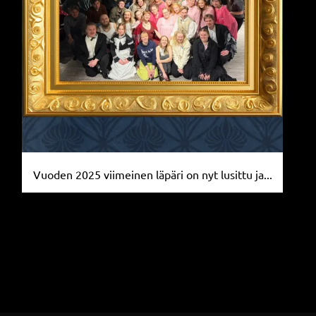
Vuoden 2025 viimeinen läpäri on nyt lusittu ja...